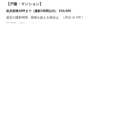
【戸建・マンション】
延床面積40坪まで（撮影3時間以内） ¥50,000
規定の撮影時間、面積を超える場合は、（30分 or 5坪 /
¥5,000）追加となります。
日中の撮影に加え、夜の撮影をご希望の場合は、（夜撮影1時
間以内 / ¥30,000）追加となります。
【店舗・集合住宅・宿泊施設・商業施設など】
¥30,000~
撮影内容・撮影拘束時間によりお見積もり致しますのでお問い
合わせください。​
撮影データはオンラインデータ納品となります。
​雨天時の外観のみ別日撮影は¥10,000で対応致します。
京都市外は実費交通費と出張料を別途頂戴致します。
【京都市外出張料・片道1hまで¥3,000/1~2h¥6,000/2h以上
¥10,000 】
【自動車移動の場合はガソリン代として1km/¥20換算】
駐車料金が必要な場合は実費分別途頂戴致します。