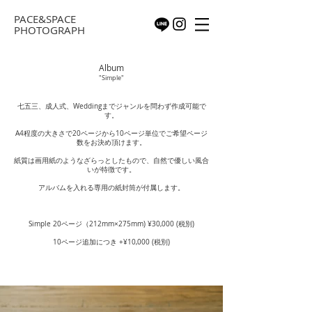
PACE&SPACE
PHOTOGRAPH
Album
"Simple"
七五三、成人式、Weddingまでジャンルを問わず作成可能で
す。
A4程度の大きさで20ページから10ページ単位でご希望ページ
数をお決め頂けます。
紙質は画用紙のようなざらっとしたもので、自然で優しい風合
いが特徴です。
アルバムを入れる専用の紙封筒が付属します。
Simple 20ページ（212mm×275mm) ¥30,000 (税別)
10ページ追加につき +¥10,000 (税別)